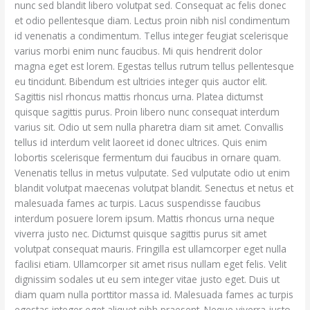
nunc sed blandit libero volutpat sed. Consequat ac felis donec
et odio pellentesque diam. Lectus proin nibh nisl condimentum
id venenatis a condimentum. Tellus integer feugiat scelerisque
varius morbi enim nunc faucibus. Mi quis hendrerit dolor
magna eget est lorem. Egestas tellus rutrum tellus pellentesque
eu tincidunt. Bibendum est ultricies integer quis auctor elit.
Sagittis nisl rhoncus mattis rhoncus urna. Platea dictumst
quisque sagittis purus. Proin libero nunc consequat interdum
varius sit. Odio ut sem nulla pharetra diam sit amet. Convallis
tellus id interdum velit laoreet id donec ultrices. Quis enim
lobortis scelerisque fermentum dui faucibus in ornare quam.
Venenatis tellus in metus vulputate. Sed vulputate odio ut enim
blandit volutpat maecenas volutpat blandit. Senectus et netus et
malesuada fames ac turpis. Lacus suspendisse faucibus
interdum posuere lorem ipsum. Mattis rhoncus urna neque
viverra justo nec. Dictumst quisque sagittis purus sit amet
volutpat consequat mauris. Fringilla est ullamcorper eget nulla
facilisi etiam. Ullamcorper sit amet risus nullam eget felis. Velit
dignissim sodales ut eu sem integer vitae justo eget. Duis ut
diam quam nulla porttitor massa id. Malesuada fames ac turpis
egestas integer eget aliquet nibh praesent. Neque viverra justo