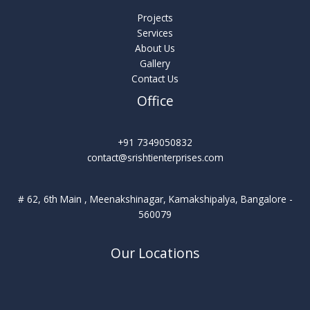
Projects
Services
About Us
Gallery
Contact Us
Office
+91 7349050832
contact@srishtienterprises.com
# 62, 6th Main , Meenakshinagar, Kamakshipalya, Bangalore -
560079
Our Locations