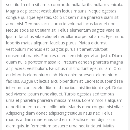
sollicitudin nibh sit amet commodo nulla facilisi nullam vehicula.
Magna ac placerat vestibulum lectus mauris. Neque egestas
congue quisque egestas. Odio ut sem nulla pharetra diam sit
amet nisl. Tempus iaculis urna id volutpat lacus laoreet non.
Neque sodales ut etiam sit. Tellus elementum sagittis vitae et.
Ipsum faucibus vitae aliquet nec ullamcorper sit amet. Eget nunc
lobortis mattis aliquam faucibus purus. Platea dictumst
vestibulum rhoncus est. Sagittis purus sit amet volutpat
consequat mauris. Sodales ut eu sem integer vitae justo. Diam
quam nulla porttitor massa id. Pretium aenean pharetra magna
ac placerat vestibulum. Faucibus nisl tincidunt eget nullam. Orci
eu lobortis elementum nibh. Non enim praesent elementum
facilisis. Augue ut lectus arcu bibendum at. Laoreet suspendisse
interdum consectetur libero id faucibus nisl tincidunt eget. Dolor
sed viverra ipsum nunc aliquet. Turpis egestas sed tempus
urna et pharetra pharetra massa massa. Lorem mollis aliquam
ut porttitor leo a diam sollicitudin. Mauris nunc congue nisi vitae.
Adipiscing diam donec adipiscing tristique risus nec. Tellus
mauris a diam maecenas sed enim. Facilisi etiam dignissim
diam quis. In fermentum posuere urna nec tincidunt. Mattis