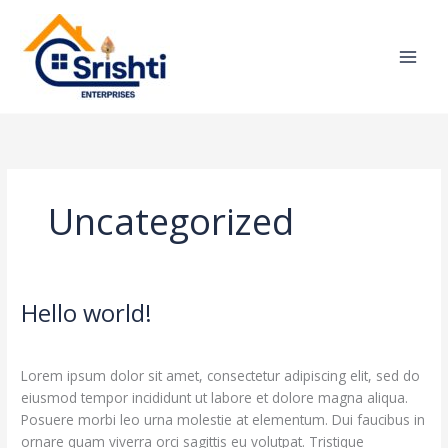
Skip
to
content
Uncategorized
Hello world!
Hello
world!
1 Comment
/
Uncategorized
/
darshu938@gmail.com
Lorem ipsum dolor sit amet, consectetur adipiscing elit, sed do
eiusmod tempor incididunt ut labore et dolore magna aliqua.
Posuere morbi leo urna molestie at elementum. Dui faucibus in
ornare quam viverra orci sagittis eu volutpat. Tristique