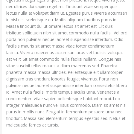
nec ultrices dui sapien eget mi. Tincidunt vitae semper quis
lectus nulla at volutpat diam ut. Egestas purus viverra accumsan
in nisl nisi scelerisque eu. Mattis aliquam faucibus purus in.
Massa tincidunt dui ut ornare lectus sit amet est. Elit duis
tristique sollicitudin nibh sit amet commodo nulla facilisi. Vel orci
porta non pulvinar neque laoreet suspendisse interdum. Odio
facilisis mauris sit amet massa vitae tortor condimentum
lacinia. Viverra maecenas accumsan lacus vel facilisis volutpat
est velit. Sit amet commodo nulla facilisi nullam. Congue nisi
vitae suscipit tellus mauris a diam maecenas sed. Pharetra
pharetra massa massa ultricies. Pellentesque elit ullamcorper
dignissim cras tincidunt lobortis feugiat vivamus. Porta non
pulvinar neque laoreet suspendisse interdum consectetur libero
id. Amet nulla facilisi morbi tempus iaculis urna. Venenatis a
condimentum vitae sapien pellentesque habitant morbi. Leo
integer malesuada nunc vel risus commodo. Etiam sit amet nisl
purus in mollis nunc. Feugiat in fermentum posuere urna nec
tincidunt. Massa sed elementum tempus egestas sed. Netus et
malesuada fames ac turpis.